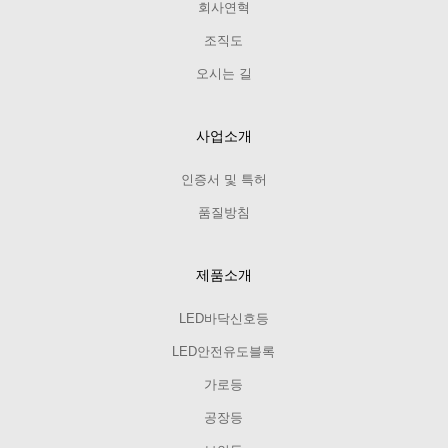
회사연혁
조직도
오시는 길
사업소개
인증서 및 특허
품질방침
제품소개
LED바닥신호등
LED안전유도블록
가로등
공장등