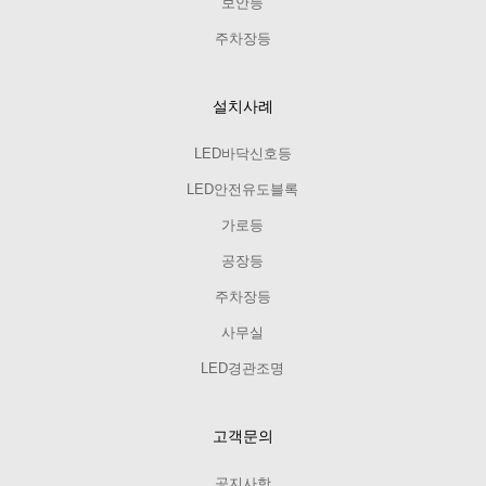
보안등
주차장등
설치사례
LED바닥신호등
LED안전유도블록
가로등
공장등
주차장등
사무실
LED경관조명
고객문의
공지사항