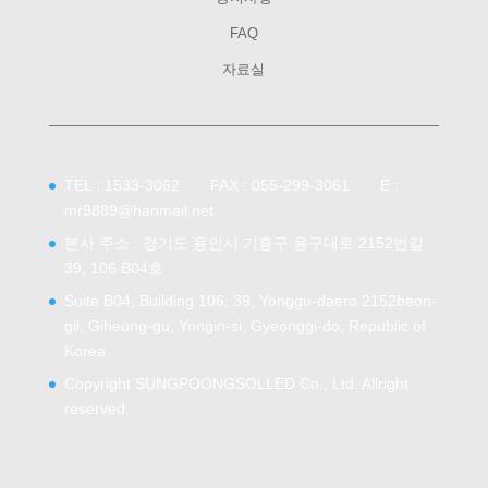
FAQ
자료실
TEL : 1533-3062 FAX : 055-299-3061 E :
mr9889@hanmail.net
본사 주소 : 경기도 용인시 기흥구 용구대로 2152번길
39, 106 B04호
Suite B04, Building 106, 39, Yonggu-daero 2152beon-
gil, Giheung-gu, Yongin-si, Gyeonggi-do, Republic of
Korea
Copyright
SUNGPOONGSOLLED Co., Ltd.
Allright
reserved.