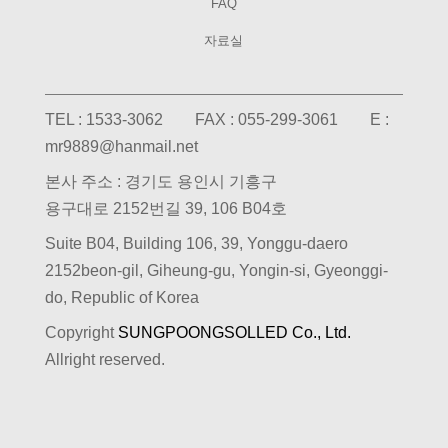
FAQ
자료실
TEL : 1533-3062 FAX : 055-299-3061 E :
mr9889@hanmail.net
본사 주소 : 경기도 용인시 기흥구
용구대로 2152번길 39, 106 B04호
Suite B04, Building 106, 39, Yonggu-daero
2152beon-gil, Giheung-gu, Yongin-si, Gyeonggi-
do, Republic of Korea
Copyright
SUNGPOONGSOLLED Co., Ltd.
Allright reserved.