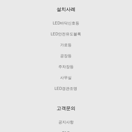
설치사례
LED바닥신호등
LED안전유도블록
가로등
공장등
주차장등
사무실
LED경관조명
고객문의
공지사항