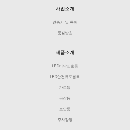
사업소개
인증서 및 특허
품질방침
제품소개
LED바닥신호등
LED안전유도블록
가로등
공장등
보안등
주차장등